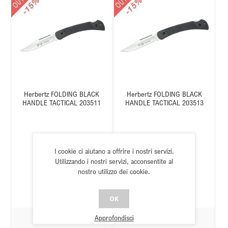
Herbertz FOLDING BLACK
Herbertz FOLDING BLACK
HANDLE TACTICAL 203511
HANDLE TACTICAL 203513
I cookie ci aiutano a offrire i nostri servizi.
SKU:
C350319011
SKU:
C350319013
Utilizzando i nostri servizi, acconsentite al
Stato:
Disponibile
Stato:
Disponibile
nostro utilizzo dei cookie.
OK
Approfondisci