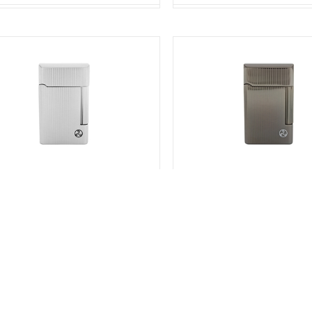
tray's ACCENDINO x PIPA BEL STRIPE
Rattray's ACCENDINO x PIPA BEL
CHROME
SKU:
TR13793000
SKU:
TR13791000
Stato:
Disponibile
Stato:
Disponibile