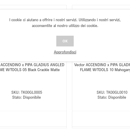
I cookie ci aiutano a offrire i nostri servizi. Utilizzando i nostri servizi,
acconsentite al nostro utilizzo dei cookie.
OK
Approfondisci
r ACCENDINO x PIPA GLADIUS ANGLED
Vector ACCENDINO x PIPA GLAD
ME W/TOOLS 05 Black Crackle Matte
FLAME W/TOOLS 10 Mahogany
SKU:
TK00GL0005
SKU:
TK00GL0010
Stato:
Disponibile
Stato:
Disponibile