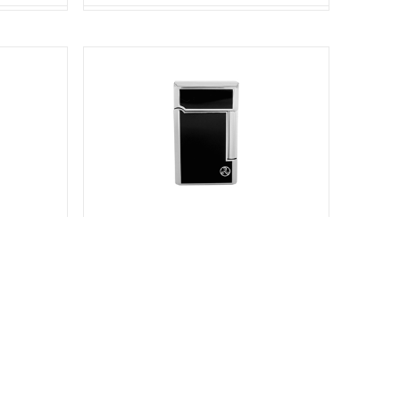
 STRIPE GUN
Rattray's ACCENDINO x PIPA BEL BLACK
SKU:
TR13792000
Stato:
Disponibile