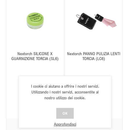
Nextorch SILICONE X
Nextorch PANNO PULIZIA LENTI
GUARNIZIONE TORCIA (SL6)
TORCIA (LC6)
I cookie ci aiutano a offrire i nostri servizi.
SKU:
L300020005
SKU:
L300020013
Utilizzando i nostri servizi, acconsentite al
Stato:
In riordino
Stato:
Disponibile
nostro utilizzo dei cookie.
OK
Approfondisci