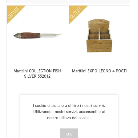
Marttiini COLLECTION FISH
Marttiini EXPO LEGNO 4 POSTI
SILVER 552012
I cookie ci aiutano a offrire i nostri servizi.
SKU:
C380201011
SKU:
C380160001
Utilizzando i nostri servizi, acconsentite al
Stato:
Disponibile
Stato:
Disponibile
nostro utilizzo dei cookie.
OK