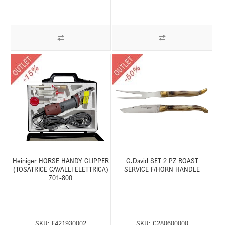
Heiniger HORSE HANDY CLIPPER
G.David SET 2 PZ ROAST
(TOSATRICE CAVALLI ELETTRICA)
SERVICE F/HORN HANDLE
701-800
SKU:
F421930002
SKU:
C280600000