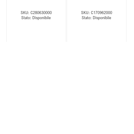
SKU:
C280630000
SKU:
C170962000
Stato:
Disponibile
Stato:
Disponibile
Import HANDY CHAIN SAW
Halcon PORTACCENDINO ANTIC
TRABUCO 8800