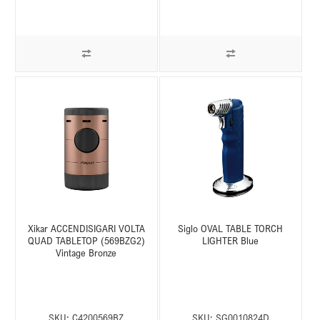
Xikar ACCENDISIGARI VOLTA
Siglo OVAL TABLE TORCH
QUAD TABLETOP (569BZG2)
LIGHTER Blue
Vintage Bronze
SKU:
C4200569BZ
SKU:
SG0010824D