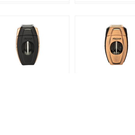
TAGLIASIGARI XI-160 FLIP DUAL CUTTER
Xikar TAGLIASIGARI XI-160 FLIP
(160BKBZ) Black & Bronze
(160BZ) Bronze
SKU:
C42160BKBZ
SKU:
C42160BZ00
Stato:
Disponibile
Stato:
Disponibile