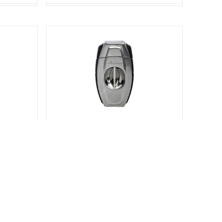
 DUAL CUTTER
Xikar TAGLIASIGARI XI-160 FLIP DUAL CUTTER
(160BC) Brushed Chrome
SKU:
C42160BC00
Stato:
Disponibile