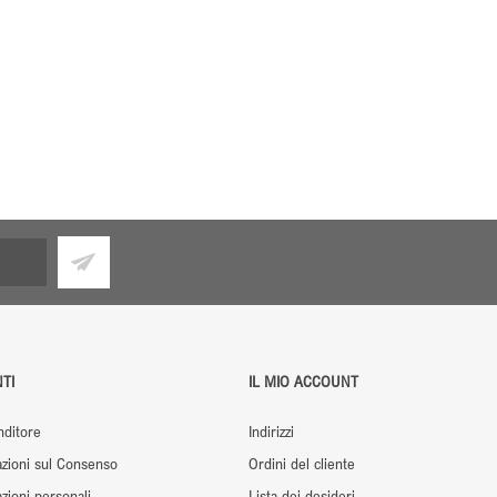
TI
IL MIO ACCOUNT
nditore
Indirizzi
zioni sul Consenso
Ordini del cliente
ioni personali
Lista dei desideri