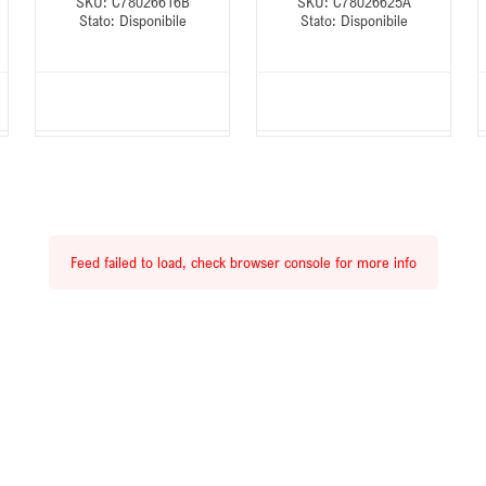
SKU:
C78026616B
SKU:
C78026625A
Stato:
Disponibile
Stato:
Disponibile
Feed failed to load, check browser console for more info