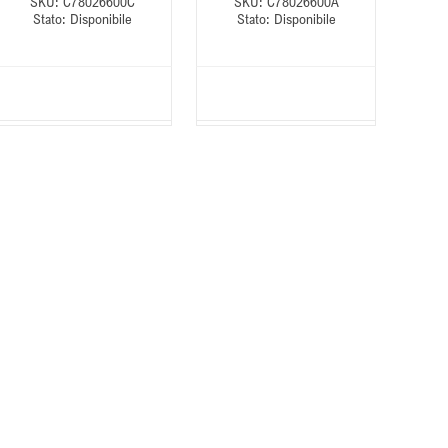
SKU:
C78026600C
SKU:
C78026600A
S
Stato:
Disponibile
Stato:
Disponibile
S