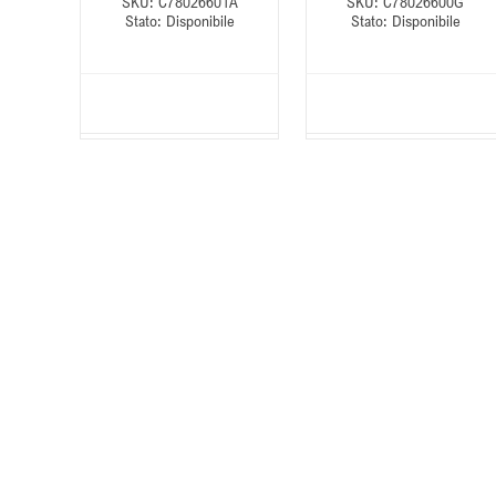
9A
SKU:
C78026601A
SKU:
C78026600G
le
Stato:
Disponibile
Stato:
Disponibile