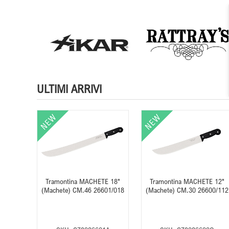
ULTIMI ARRIVI
E 12"
Tramontina MACHETE 18"
Tramontina MACHETE 12"
619/122
(Machete) CM.46 26601/018
(Machete) CM.30 26600/112