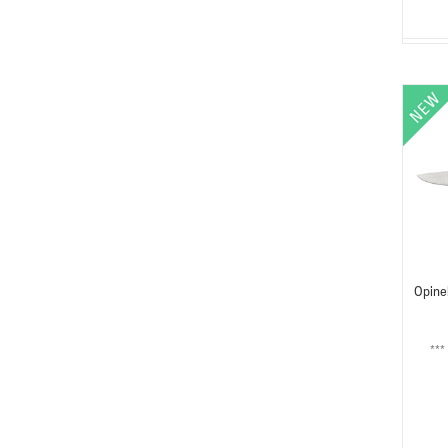
Opine
***