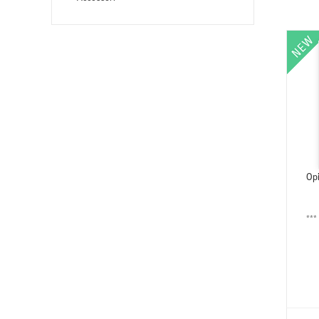
Op
***