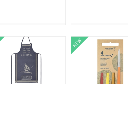
nel GREMBIULE CUCINA PER ADULTI
Opinel BON-APPÉTIT N°125 Box 
(003300)
"AGRUMES" (003270
 RESERVED FOR THE ITALIAN MARKET ***
*** RESERVED FOR THE ITALIAN M