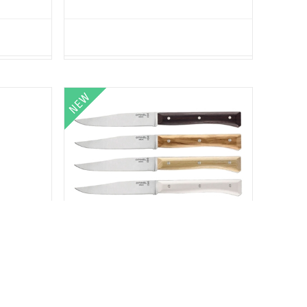
4 pz TAVOLA
Opinel FACETTE PANACHE' SET 4 pz TAVOLA
)
(002568)
ARKET ***
*** RESERVED FOR THE ITALIAN MARKET ***