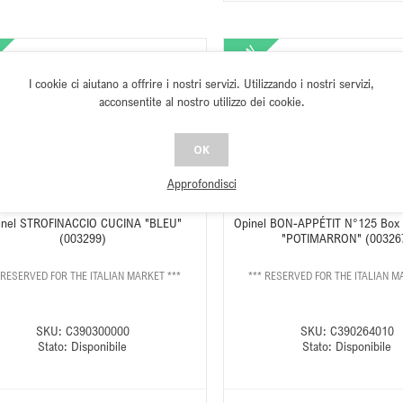
I cookie ci aiutano a offrire i nostri servizi. Utilizzando i nostri servizi,
acconsentite al nostro utilizzo dei cookie.
OK
Approfondisci
inel STROFINACCIO CUCINA "BLEU"
Opinel BON-APPÉTIT N°125 Box
(003299)
"POTIMARRON" (00326
 RESERVED FOR THE ITALIAN MARKET ***
*** RESERVED FOR THE ITALIAN M
SKU:
C390300000
SKU:
C390264010
Stato:
Disponibile
Stato:
Disponibile