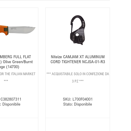
AMBERG FULL FLAT
Niteize CAMJAM XT ALUMINUM
 Olive Green/Burnt
CORD TIGHTENER NCJSA-01-R3
nge (14700)
FOR THE ITALIAN MARKET
*** ACQUISTABILE SOLO IN CONFEZIONE DA
***
3 PZ ***
C382807311
SKU:
L700F04001
:
Disponibile
Stato:
Disponibile