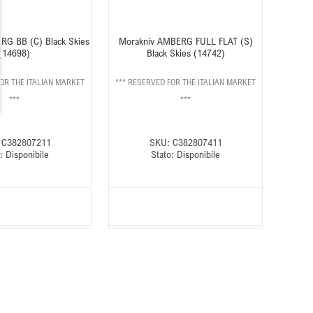
RG BB (C) Black Skies
Morakniv AMBERG FULL FLAT (S)
(14698)
Black Skies (14742)
FOR THE ITALIAN MARKET
*** RESERVED FOR THE ITALIAN MARKET
***
***
C382807211
SKU:
C382807411
:
Disponibile
Stato:
Disponibile