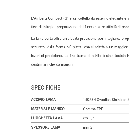
L'Amberg Compact (S) è un coltello da esterno elegante e ver
fase di intaglio, preparazione del fuoco e altre attività di p
La lama corta offre un'elevata precisione per intagliare, pre
accurato, dalla forma più piatta, che si adatta a un maggior
lavori di precisione. La fine trama di attrito è stata testat
destrimani che da mancini.
SPECIFICHE
ACCIAIO LAMA
14C28N Swedish Stainless S
MATERIALE MANICO
Gomma TPE
LUNGHEZZA LAMA
cm 7,7
SPESSORE LAMA
mm 2