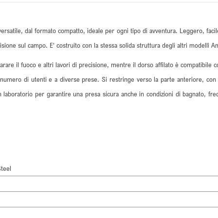
satile, dal formato compatto, ideale per ogni tipo di avventura. Leggero, facile
recisione sul campo. E' costruito con la stessa solida struttura degli altri model
parare il fuoco e altri lavori di precisione, mentre il dorso affilato è compatibi
 numero di utenti e a diverse prese. Si restringe verso la parte anteriore, con
a in laboratorio per garantire una presa sicura anche in condizioni di bagnato, fr
teel