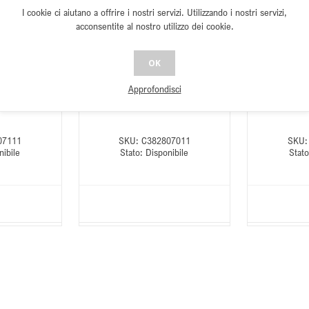
I cookie ci aiutano a offrire i nostri servizi. Utilizzando i nostri servizi,
acconsentite al nostro utilizzo dei cookie.
 (S) Blue
Morakniv AMBERG (S) Deep Forests
Morakniv AMBE
14743)
(14549)
OK
ITALIAN MARKET
*** RESERVED FOR THE ITALIAN MARKET
*** RESERVED 
Approfondisci
***
07111
SKU:
C382807011
SKU:
nibile
Stato:
Disponibile
Stato