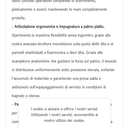
tattici (incluse operazioni complesse di scorrimento,
pizzicamento e zoom) mantenendo le mani completamente
protette.
-
Articolazione ergonomica e impugnatura a palmo piatto.
Sperimenta la massima flessibilità senza ingombro grazie alla
nostra avanzata struttura monoblocco sulla punta delle dita e ai
pannelli elasticizzati a fisarmonica a dieci dita. Grazie alle
scanalature anatomiche che guidano la forza sul palmo, il tessuto
si distribuisce uniformemente sotto pressione elevata, evitando
l'accumulo di materiale e garantendo una presa salda e
antiscivolo sull'equipaggiamento di servizio in condizioni di
bagnato o oleoso.
-
Pelle bovina di alta qualità e autentico Cordura®.
Progettato
I cookie ci aiutano a offrire i nostri servizi.
per resistere a brutali spostamenti tattici, il retro del telaio
Utilizzando i nostri servizi, acconsentite al
nostro utilizzo dei cookie.
combina pelle bovina di alta qualità resistente agli urti con una