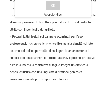
rete elasticizzata a scaletta ultra sottile e altamente traspirante da
OK
0,5 mm. La parete laterale ad alta sollecitazione per l'indice è
Approfondisci
fortemente rinforzata con autentico tessuto Cordura® resistente
all'usura, prevenendo la rottura prematura dovuta al costante
attrito con il ponticello del grilletto.
-
Dettagli tattici testati sul campo e ottimizzati per l'uso
professionale:
un pannello in microfibra ad alta densità sul lato
esterno del pollice permette di asciugare istantaneamente il
sudore o di disappannare le ottiche tattiche. Il polsino protettivo
esteso aumenta la resistenza ai tagli e integra un elastico a
doppia chiusura con una linguetta di trazione gommata
sovradimensionata per un'apertura fulminea.