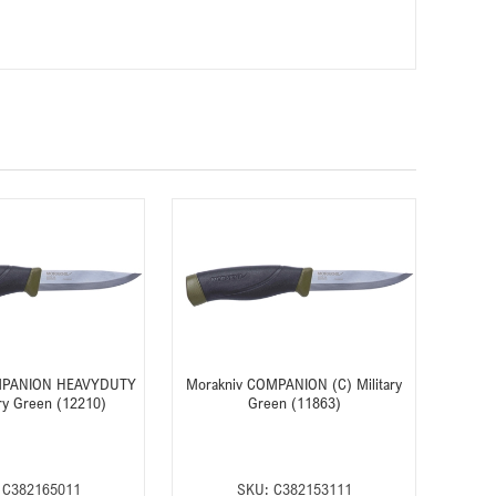
MPANION HEAVYDUTY
Morakniv COMPANION (C) Military
ary Green (12210)
Green (11863)
C382165011
SKU:
C382153111