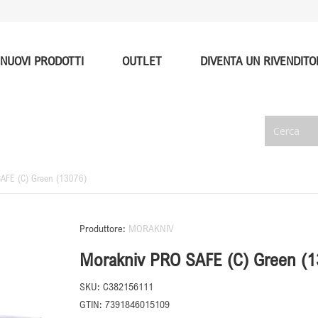
NUOVI PRODOTTI
OUTLET
DIVENTA UN RIVENDITO
AFE (C) Green (13076)
Produttore:
MORAKNIV
Morakniv PRO SAFE (C) Green (
SKU:
C382156111
GTIN:
7391846015109