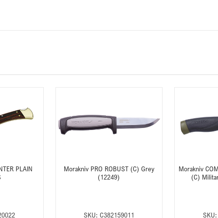
NTER PLAIN
Morakniv PRO ROBUST (C) Grey
Morakniv CO
S
(12249)
(C) Milit
20022
SKU:
C382159011
SKU: