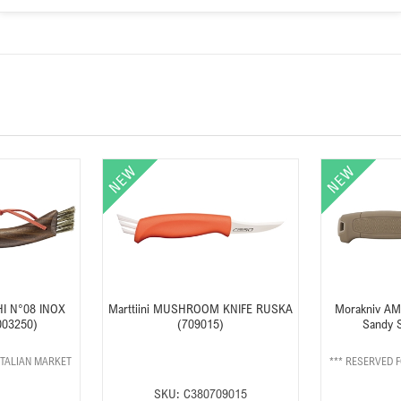
I N°08 INOX
Marttiini MUSHROOM KNIFE RUSKA
Morakniv A
003250)
(709015)
Sandy 
ITALIAN MARKET
*** RESERVED 
SKU:
C380709015