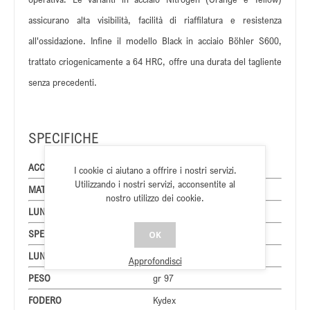
assicurano alta visibilità, facilità di riaffilatura e resistenza
all'ossidazione. Infine il modello Black in acciaio Böhler S600,
trattato criogenicamente a 64 HRC, offre una durata del tagliente
senza precedenti.
SPECIFICHE
ACCIAIO LAMA
Nitrogen Steel
I cookie ci aiutano a offrire i nostri servizi.
Utilizzando i nostri servizi, acconsentite al
MATERIALE MANICO
Nitrogen Steel
nostro utilizzo dei cookie.
LUNGHEZZA LAMA
cm 9,5
SPESSORE LAMA
mm 5
OK
LUNGHEZZA TOTALE
cm 19
Approfondisci
PESO
gr 97
FODERO
Kydex