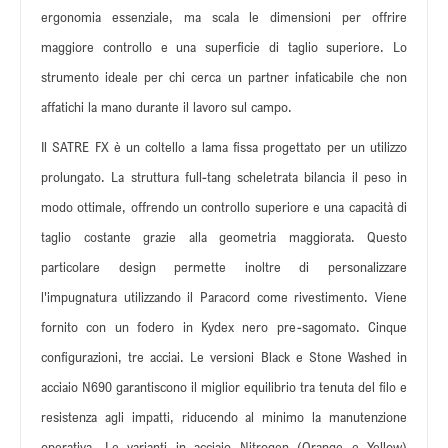
ergonomia essenziale, ma scala le dimensioni per offrire
maggiore controllo e una superficie di taglio superiore. Lo
strumento ideale per chi cerca un partner infaticabile che non
affatichi la mano durante il lavoro sul campo.
Il SATRE FX è un coltello a lama fissa progettato per un utilizzo
prolungato. La struttura full-tang scheletrata bilancia il peso in
modo ottimale, offrendo un controllo superiore e una capacità di
taglio costante grazie alla geometria maggiorata. Questo
particolare design permette inoltre di personalizzare
l'impugnatura utilizzando il Paracord come rivestimento. Viene
fornito con un fodero in Kydex nero pre-sagomato. Cinque
configurazioni, tre acciai. Le versioni Black e Stone Washed in
acciaio N690 garantiscono il miglior equilibrio tra tenuta del filo e
resistenza agli impatti, riducendo al minimo la manutenzione
operativa. Le varianti in acciaio Nitrogen (Orange e Yellow)