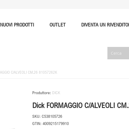
NUOVI PRODOTTI
OUTLET
DIVENTA UN RIVENDITO
AGGIO C/ALVEOLI CM.26 81057262K
Produttore:
DICK
Dick FORMAGGIO C/ALVEOLI CM
SKU:
C538105726
GTIN:
4009215179910